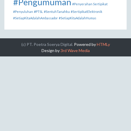
#Pengumuman
#Penyerahan Sertipikat
#Penyuluhan
#PTSL
#SentuhTanahku
#SertipikatElektronik
#SetiapKitaAdalahAmbassador
#SetiapKitaAdalahHumas
(c) PT. Poetra Soerya Digital.
Powered by
HTMLy
Design by
3rd Wave Media