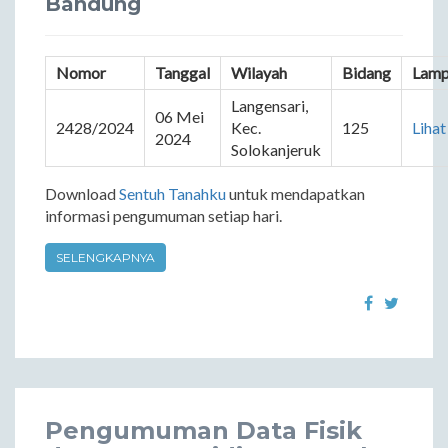
Bandung
Nomor
Tanggal
Wilayah
Bidang
Lamp
Langensari, 
06 Mei 
2428/2024
Kec. 
125
Lihat
2024
Solokanjeruk
Download
Sentuh Tanahku
untuk mendapatkan
informasi pengumuman setiap hari.
SELENGKAPNYA
Pengumuman Data Fisik