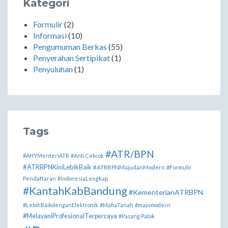
Kategori
Formulir
(2)
Informasi
(10)
Pengumuman Berkas
(55)
Penyerahan Sertipikat
(1)
Penyuluhan
(1)
Tags
#ATR/BPN
#AHYMenteriATR
#Anti Cekcok
#ATRBPNKiniLebikBaik
#ATRBPNMajudanModern
#Formulir
Pendaftaran
#IndonesiaLengkap
#KantahKabBandung
#KementerianATRBPN
#LebihBaikdenganElektronik
#MafiaTanah
#majumodern
#MelayaniProfesionalTerpercaya
#Pasang Patok