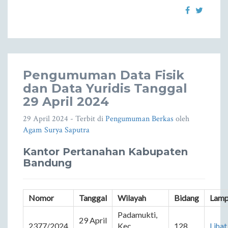
Pengumuman Data Fisik
dan Data Yuridis Tanggal
29 April 2024
29 April 2024
- Terbit di
Pengumuman Berkas
oleh
Agam Surya Saputra
Kantor Pertanahan Kabupaten
Bandung
Nomor
Tanggal
Wilayah
Bidang
Lamp
Padamukti, 
29 April 
2377/2024
Kec. 
128
Lihat