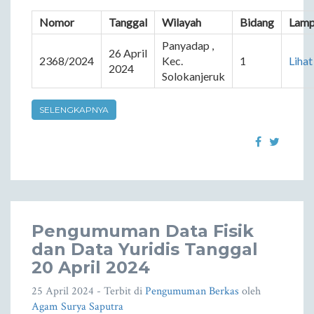
Nomor
Tanggal
Wilayah
Bidang
Lamp
Panyadap , 
26 April 
2368/2024
Kec. 
1
Lihat
2024
Solokanjeruk
SELENGKAPNYA
Pengumuman Data Fisik
dan Data Yuridis Tanggal
20 April 2024
25 April 2024
- Terbit di
Pengumuman Berkas
oleh
Agam Surya Saputra