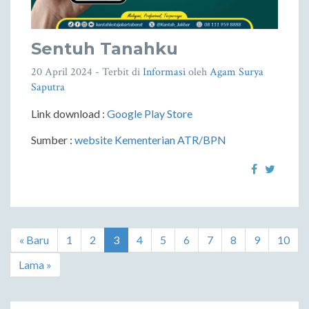
Sentuh Tanahku
20 April 2024
- Terbit di
Informasi
oleh
Agam Surya
Saputra
Link download :
Google Play Store
Sumber :
website Kementerian ATR/BPN
« Baru
1
2
3
4
5
6
7
8
9
10
Lama »