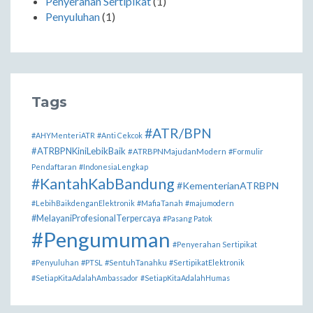
Penyerahan Sertipikat
(1)
Penyuluhan
(1)
Tags
#ATR/BPN
#AHYMenteriATR
#Anti Cekcok
#ATRBPNKiniLebikBaik
#ATRBPNMajudanModern
#Formulir
Pendaftaran
#IndonesiaLengkap
#KantahKabBandung
#KementerianATRBPN
#LebihBaikdenganElektronik
#MafiaTanah
#majumodern
#MelayaniProfesionalTerpercaya
#Pasang Patok
#Pengumuman
#Penyerahan Sertipikat
#Penyuluhan
#PTSL
#SentuhTanahku
#SertipikatElektronik
#SetiapKitaAdalahAmbassador
#SetiapKitaAdalahHumas