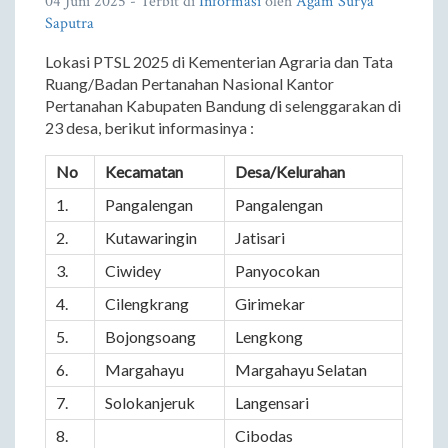
04 Juni 2025
- Terbit di
Informasi
oleh
Agam Surya
Saputra
Lokasi PTSL 2025 di Kementerian Agraria dan Tata
Ruang/Badan Pertanahan Nasional Kantor
Pertanahan Kabupaten Bandung di selenggarakan di
23 desa, berikut informasinya :
No
Kecamatan
Desa/Kelurahan
1.
Pangalengan
Pangalengan
2.
Kutawaringin
Jatisari
3.
Ciwidey
Panyocokan
4.
Cilengkrang
Girimekar
5.
Bojongsoang
Lengkong
6.
Margahayu
Margahayu Selatan
7.
Solokanjeruk
Langensari
8.
Cibodas