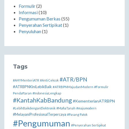
Formulir
(2)
Informasi
(10)
Pengumuman Berkas
(55)
Penyerahan Sertipikat
(1)
Penyuluhan
(1)
Tags
#ATR/BPN
#AHYMenteriATR
#Anti Cekcok
#ATRBPNKiniLebikBaik
#ATRBPNMajudanModern
#Formulir
Pendaftaran
#IndonesiaLengkap
#KantahKabBandung
#KementerianATRBPN
#LebihBaikdenganElektronik
#MafiaTanah
#majumodern
#MelayaniProfesionalTerpercaya
#Pasang Patok
#Pengumuman
#Penyerahan Sertipikat