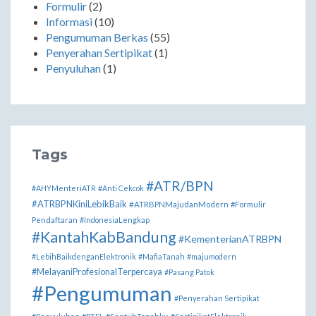
Formulir
(2)
Informasi
(10)
Pengumuman Berkas
(55)
Penyerahan Sertipikat
(1)
Penyuluhan
(1)
Tags
#ATR/BPN
#AHYMenteriATR
#Anti Cekcok
#ATRBPNKiniLebikBaik
#ATRBPNMajudanModern
#Formulir
Pendaftaran
#IndonesiaLengkap
#KantahKabBandung
#KementerianATRBPN
#LebihBaikdenganElektronik
#MafiaTanah
#majumodern
#MelayaniProfesionalTerpercaya
#Pasang Patok
#Pengumuman
#Penyerahan Sertipikat