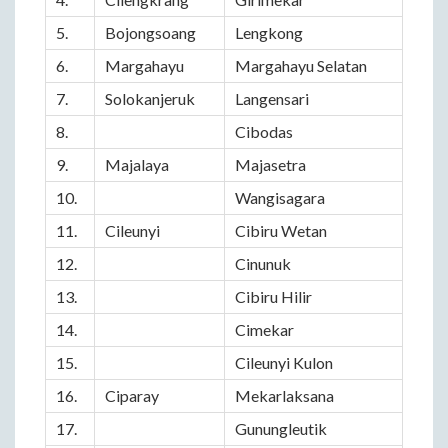
5.
Bojongsoang
Lengkong
6.
Margahayu
Margahayu Selatan
7.
Solokanjeruk
Langensari
8.
Cibodas
9.
Majalaya
Majasetra
10.
Wangisagara
11.
Cileunyi
Cibiru Wetan
12.
Cinunuk
13.
Cibiru Hilir
14.
Cimekar
15.
Cileunyi Kulon
16.
Ciparay
Mekarlaksana
17.
Gunungleutik