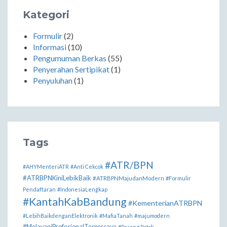
Kategori
Formulir
(2)
Informasi
(10)
Pengumuman Berkas
(55)
Penyerahan Sertipikat
(1)
Penyuluhan
(1)
Tags
#ATR/BPN
#AHYMenteriATR
#Anti Cekcok
#ATRBPNKiniLebikBaik
#ATRBPNMajudanModern
#Formulir
Pendaftaran
#IndonesiaLengkap
#KantahKabBandung
#KementerianATRBPN
#LebihBaikdenganElektronik
#MafiaTanah
#majumodern
#MelayaniProfesionalTerpercaya
#Pasang Patok