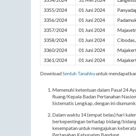
3355/2024
01 Juni 2024
Panyadap
3356/2024
01 Juni 2024
Padamukt
3357/2024
01 Juni 2024
Majasetr
3358/2024
01 Juni 2024
Cibodas,
3360/2024
01 Juni 2024
Majakert
3361/2024
01 Juni 2024
Majakert
Download
Sentuh Tanahku
untuk mendapatkan 
Memenuhi ketentuan dalam Pasal 24 Ayat
Ruang/Kepala Badan Pertanahan Nasion
Sistematis Lengkap, dengan ini diumumka
Dalam waktu 14 (empat belas) hari kale
berkepentingan terhadap bidang/bidang
kesempatan untuk mengajukan keberata
Pertanahan Kabupaten Bandung.