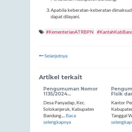
Apabila keberatan-keberatan dimaksud d
dapat dilayani.
#KementerianATRBPN
#KantahKabBan
Selanjutnya
Artikel terkait
Pengumuman Nomor
Pengum
1135/2024...
Fisik dan
Desa Panyadap, Kec.
Kantor Pe
Solokanjeruk, Kabupaten
Kabupate
Bandung....
Baca
Tanggal Wi
selengkapnya
selengkap