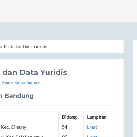
Fisik dan Data Yuridis
dan Data Yuridis
h
Agam Surya Saputra
en Bandung
Bidang
Lampiran
 Kec. Cileunyi
54
Lihat
ri, Kec. Solokanjeruk
95
Lihat