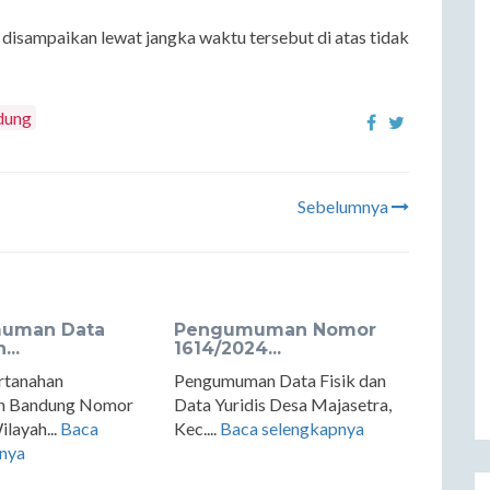
isampaikan lewat jangka waktu tersebut di atas tidak
dung
Sebelumnya
uman Data
Pengumuman Nomor
...
1614/2024...
rtanahan
Pengumuman Data Fisik dan
n Bandung Nomor
Data Yuridis Desa Majasetra,
layah...
Baca
Kec....
Baca selengkapnya
nya