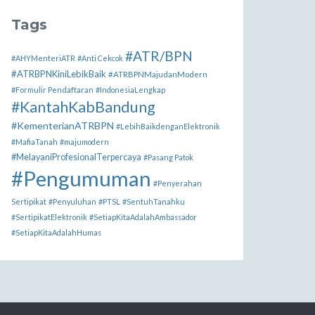
Tags
#ATR/BPN
#AHYMenteriATR
#Anti Cekcok
#ATRBPNKiniLebikBaik
#ATRBPNMajudanModern
#Formulir Pendaftaran
#IndonesiaLengkap
#KantahKabBandung
#KementerianATRBPN
#LebihBaikdenganElektronik
#MafiaTanah
#majumodern
#MelayaniProfesionalTerpercaya
#Pasang Patok
#Pengumuman
#Penyerahan
Sertipikat
#Penyuluhan
#PTSL
#SentuhTanahku
#SertipikatElektronik
#SetiapKitaAdalahAmbassador
#SetiapKitaAdalahHumas