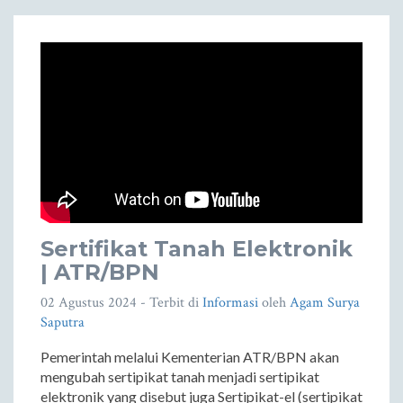
Sertifikat Tanah Elektronik
| ATR/BPN
02 Agustus 2024
- Terbit di
Informasi
oleh
Agam Surya
Saputra
Pemerintah melalui Kementerian ATR/BPN akan
mengubah sertipikat tanah menjadi sertipikat
elektronik yang disebut juga Sertipikat-el (sertipikat