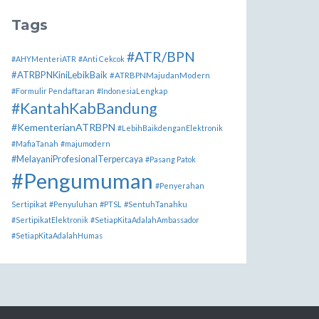
Tags
#ATR/BPN
#AHYMenteriATR
#Anti Cekcok
#ATRBPNKiniLebikBaik
#ATRBPNMajudanModern
#Formulir Pendaftaran
#IndonesiaLengkap
#KantahKabBandung
#KementerianATRBPN
#LebihBaikdenganElektronik
#MafiaTanah
#majumodern
#MelayaniProfesionalTerpercaya
#Pasang Patok
#Pengumuman
#Penyerahan
Sertipikat
#Penyuluhan
#PTSL
#SentuhTanahku
#SertipikatElektronik
#SetiapKitaAdalahAmbassador
#SetiapKitaAdalahHumas