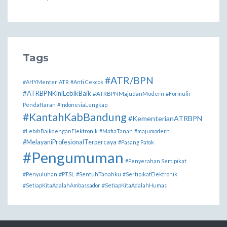
Tags
#ATR/BPN
#AHYMenteriATR
#Anti Cekcok
#ATRBPNKiniLebikBaik
#ATRBPNMajudanModern
#Formulir
Pendaftaran
#IndonesiaLengkap
#KantahKabBandung
#KementerianATRBPN
#LebihBaikdenganElektronik
#MafiaTanah
#majumodern
#MelayaniProfesionalTerpercaya
#Pasang Patok
#Pengumuman
#Penyerahan Sertipikat
#Penyuluhan
#PTSL
#SentuhTanahku
#SertipikatElektronik
#SetiapKitaAdalahAmbassador
#SetiapKitaAdalahHumas