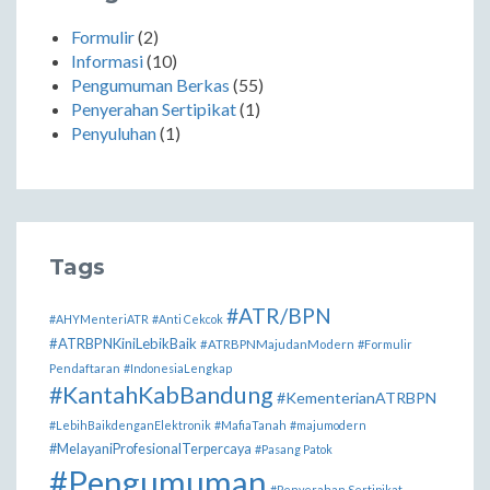
Formulir
(2)
Informasi
(10)
Pengumuman Berkas
(55)
Penyerahan Sertipikat
(1)
Penyuluhan
(1)
Tags
#ATR/BPN
#AHYMenteriATR
#Anti Cekcok
#ATRBPNKiniLebikBaik
#ATRBPNMajudanModern
#Formulir
Pendaftaran
#IndonesiaLengkap
#KantahKabBandung
#KementerianATRBPN
#LebihBaikdenganElektronik
#MafiaTanah
#majumodern
#MelayaniProfesionalTerpercaya
#Pasang Patok
#Pengumuman
#Penyerahan Sertipikat